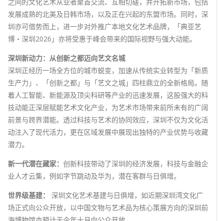
之间的文化艺术从业者聚首交流、互相切磋，并开拓新市场，包括
发展成熟的北美及日韩市场，以及正在兴起的东盟市场。同时，深
圳亦可借势而上，进一步对外推广本地文化艺术品牌，「典亚艺
博‧深圳2026」亦将受惠于峰会带来的国际视野与强大动能。
深圳新动力：从创新之都迈向艺文名城
深圳正经历一场全方位的城市蜕变，加速从传统实业转型为「新质
生产力」、「创新之都」与「艺文之城」四柱鼎立的全新格局。随
着人工智能、新能源及顶尖科研等产业的迅速发展，这股强大的科
技动能正深层赋能艺术文化产业，为艺术市场带来前所未有的广阔
前景与跨界潜能。透过科技与艺术的协同效应，深圳不仅为文化活
动注入了现代活力，更在区域发展中展现出独特的产业优势与收藏
潜力。
新一代潜在藏家：
创新科技带动了深圳的经济发展，科技与金融企
业人才云集，例如字节跳动及华为，潜在客群与日俱增。
世界级基建：
深圳文化艺术基建与日俱增，如近期深圳湾文化广
场正式向公众开放，以中国文物与艺术品为核心策展方向的深圳前
海博物馆亦预计于今年十月向公众开放。