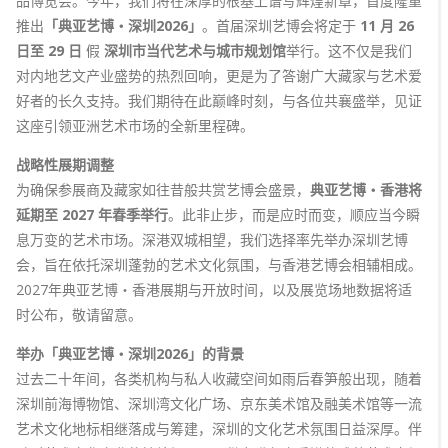
品博览会。今年，我们将在深厚的根基上谱写辉煌新章，首度隆重
推出
「典亚艺博‧深圳2026」
。首届深圳艺博会将定于
11 月 26
日至 29 日
假
深圳市当代艺术与城市规划馆
举行。这不仅是我们
对内地艺文产业盛势的热烈回响，更是为了答谢广大藏家与艺术爱
好者的长久支持。我们期待在此巅峰时刻，与各位共襄盛举，见证
这座引领亚洲艺术市场的全新里程碑。
战略性展期调整
为确保参展商及藏家如往昔般共赏艺博会盛景，
典亚艺博‧香港将
延期至 2027 年春季举行
。此非止步，而是应时而变，顺应当今瞬
息万变的艺术市场。深港双城相望，我们选择率先举办深圳艺博
会，旨在依托深圳蓬勃的艺术文化氛围，与香港艺博会相辅相成。
2027年典亚艺博‧香港展期与开放时间，以及展览场地数据将适
时公布，敬请留意。
举办「典亚艺博‧深圳2026」的背景
过去二十年间，各类机构与私人收藏空间如雨后春笋般出现，随着
深圳前海博物馆、深圳湾文化广场、京东美术馆及融美术馆等一流
艺术文化地标相继落成与筹建，深圳的文化艺术氛围日益深厚。伴