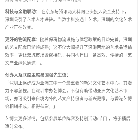
科技与金融联动：
在京东与腾讯两大科网巨头投入资金支持下，
深圳吸引了艺术人才进驻。当数字科技遇上艺术，深圳的文化艺术
产业正在改变。
更好的物流配套：
随着保税物流设施与优惠政策的日益完善，深圳
的艺文配套已渐趋成熟；这不仅大幅提升了深港两地的艺术品运输
效率，更让双城市场紧密接轨，共同构建出一条高效、便捷的「艺
文产业绿色通道」。
创办人及联席主席黑国强先生语：
「深圳正逐步成为亚洲其中一个最重要的新兴文化艺术中心，其潜
力不容忽视。在深圳举办艺博会，不但有助带动亚洲文化艺术市
场，亦可吸引来自境内外的艺文产持份者与新兴藏家，与香港艺博
会相辅相成，相得益彰。」
艺博会更多详情，包括参展单位阵容及特别活动/节目 ，将于稍后
适时公布。