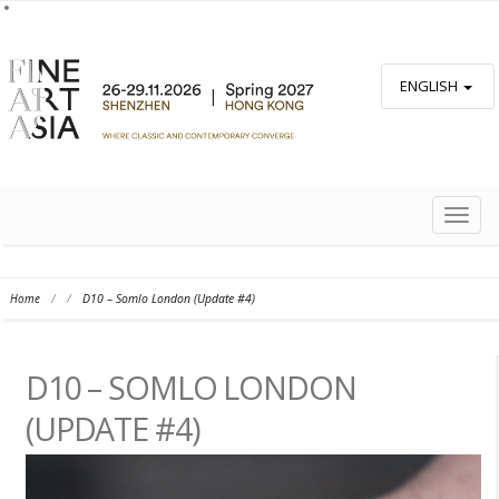
ENGLISH
TOGG
NAVIG
Home
/
/
D10 – Somlo London (Update #4)
D10 – SOMLO LONDON
(UPDATE #4)