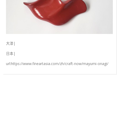
大漆|
日本|
url:https://www.fineartasia.com/zh/craft-now/mayumi-onagi/