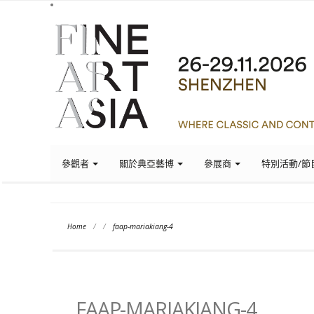
參觀者
關於典亞藝博
參展商
特別活動/節
Home
/
/
faap-mariakiang-4
FAAP-MARIAKIANG-4