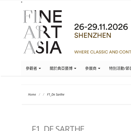
參觀者
關於典亞藝博
參展商
特別活動/節
Home
/
/
F1_De Sarthe
F1_DE SARTHE