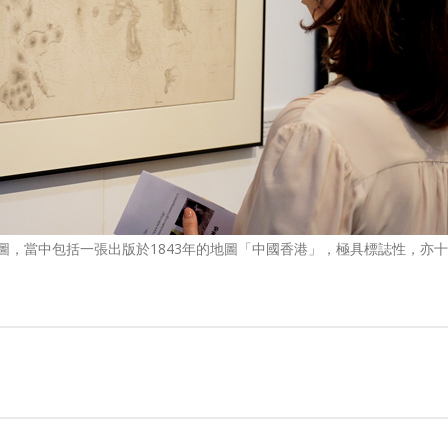
當中包括一張出版於1843年的地圖「中國香港」，極具標誌性，亦十分罕見。