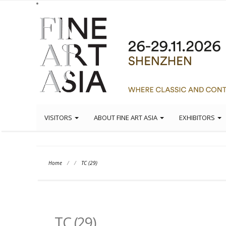
VISITORS
ABOUT FINE ART ASIA
EXHIBITORS
Home
/
/
TC (29)
TC (29)