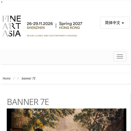
简体中文
TOGG
NAVIG
Home
/
/
banner 7E
BANNER 7E