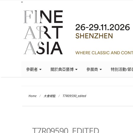
參觀者
關於典亞藝博
參展商
特別活動/節
Home
/
大會總監
/
T7R09590_edited
T7R09590_EDITED