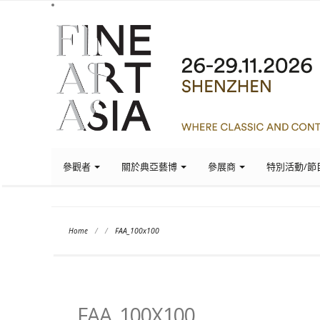
參觀者
關於典亞藝博
參展商
特別活動/節
Home
/
/
FAA_100x100
FAA_100X100