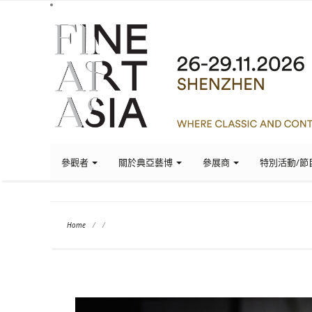
參觀者
關於典亞藝博
參展商
特別活動/節
Home
/
/