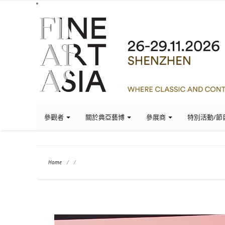
參觀者
關於典亞藝博
參展商
特別活動/節
Home
/
/