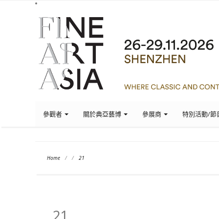
參觀者
關於典亞藝博
參展商
特別活動/節
Home
/
/
21
21